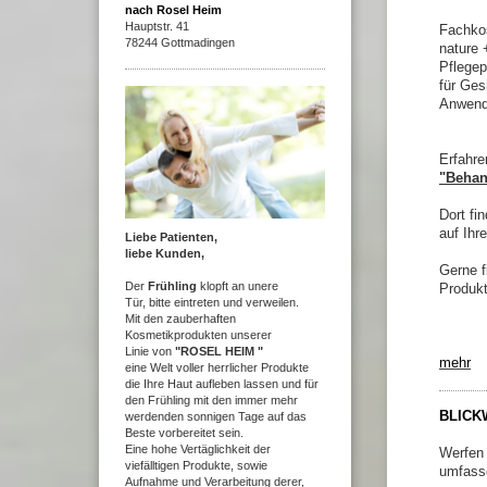
nach Rosel Heim
Hauptstr. 41
Fachkos
78244 Gottmadingen
nature 
Pflege
für Ges
Anwend
Erfahre
"Beha
Dort fi
auf Ihr
Liebe Patienten,
liebe Kunden,
Gerne f
Der
Frühling
klopft an unere
Produkt
Tür,
bitte eintreten und verweilen.
Mit den zauberhaften
Kosmetikprodukten unserer
"Ih
Linie von
"ROSEL HEIM "
mehr
eine Welt voller herrlicher Produkte
die Ihre Haut aufleben lassen und für
den Frühling mit den immer mehr
BLICK
werdenden sonnigen Tage auf das
Beste vorbereitet sein.
Eine hohe Vertäglichkeit der
Werfen 
viefälltigen Produkte, sowie
umfasse
Aufnahme und Verarbeitung derer,