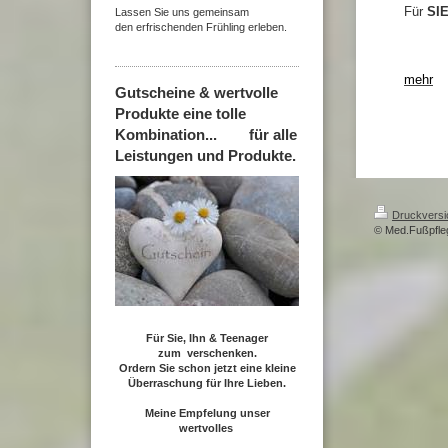
Für
SI
Lassen Sie uns gemeinsam
den erfrischenden Frühling erleben.
aus 
mehr
Gutscheine & wertvolle
Produkte eine tolle
Kombination... für alle
Leistungen und Produkte.
Druckversi
© Med.Fußpfleg
Für Sie, Ihn & Teenager
zum verschenken.
Ordern Sie schon jetzt eine kleine
Überraschung für Ihre Lieben.
Meine Empfelung unser
wertvolles