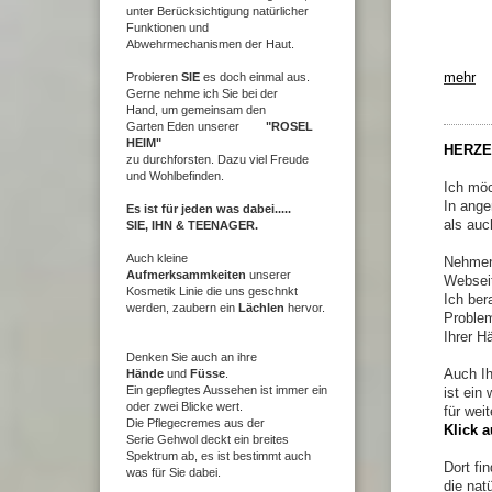
unter Berücksichtigung natürlicher
Funktionen und
"Jede
Abwehrmechanismen der Haut.
Probieren
SIE
es doch einmal aus.
mehr
Gerne nehme ich Sie bei der
Hand,
um gemeinsam den
Garten
Eden unserer
"ROSEL
HEIM"
HERZ
zu durchforsten.
Dazu viel Freude
und Wohlbefinden.
Ich möc
In ang
Es ist für jeden was dabei.....
als auc
SIE, IHN & TEENAGER.
Auch kleine
Nehmen 
Aufmerksammkeiten
unserer
Websei
Kosmetik Linie die uns geschnkt
Ich ber
werden, zaubern
ein
Lächlen
hervor.
Proble
Ihrer H
Denken Sie auch an ihre
Hände
und
Füs
se
.
Auch Ih
Ein gepflegtes Aussehen ist immer ein
ist ein
oder zwei Blicke wert.
für wei
Die Pflegecremes aus der
Klick a
Serie Gehwol deckt ein breites
Spektrum ab, es ist bestimmt auch
Dort fi
was für Sie dabei.
die nat