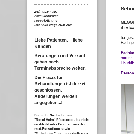
Schön
Zeit nutzem für,
neue
Gedanken
neue
Hoffnung,
MEGGI
und neue
Wege zum Ziel
.
ihre Ex
für ges
Liebe Patienten, liebe
Fachgeb
Kunden
Fachko
Beratungen und Verkauf
nature+
gehen nach
Hautbil
Terminabsprache weiter.
Person
Die Praxis für
Behandlungen ist derzeit
geschlossen.
Änderungen werden
angegeben...!
Damit Ihr Nachschub an
"Rosel Heim" Pflegeprodukte nicht
ausbleibt oder Produkte aus der
med.Fusspflege sowie
"Gutscheine" bequem erhalten zu