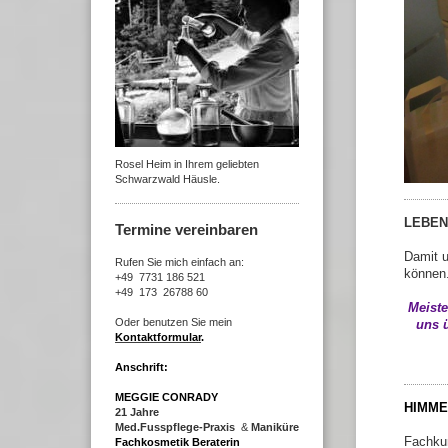
Rosel Heim in Ihrem geliebten
Schwarzwald Häusle.
LEBE
Termine vereinbaren
Damit u
Rufen Sie mich einfach an:
können
+49 7731 186 521
+49 173 26788 60
Meiste
Oder benutzen Sie mein
uns
Kontaktformular
.
(Art
Anschrift:
MEGGIE CONRADY
HIMME
21 Jahre
Med.Fusspflege-Praxis
&
Maniküre
Fachkun
Fachkosmetik Beraterin