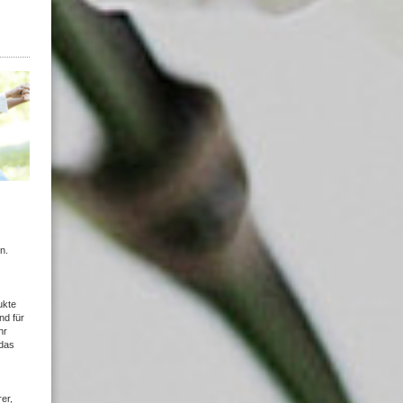
n.
ukte
nd für
hr
das
er,