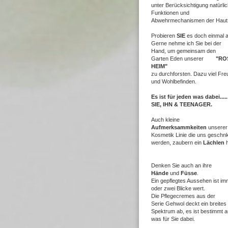
unter Berücksichtigung natürli
Funktionen und
Abwehrmechanismen der Haut
Probieren
SIE
es doch einmal 
Gerne nehme ich Sie bei der
Hand,
um gemeinsam den
Garten
Eden unserer
"RO
HEIM"
zu durchforsten.
Dazu viel Fre
und Wohlbefinden.
Es ist für jeden was dabei.....
SIE, IHN & TEENAGER.
Auch kleine
Aufmerksammkeiten
unserer
Kosmetik Linie die uns geschnk
werden, zaubern
ein
Lächlen
Denken Sie auch an ihre
Hände
und
Füs
se
.
Ein gepflegtes Aussehen ist im
oder zwei Blicke wert.
Die Pflegecremes aus der
Serie Gehwol deckt ein breites
Spektrum ab, es ist bestimmt 
was für Sie dabei.