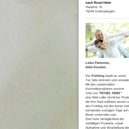
nach Rosel Heim
Hauptstr. 41
78244 Gottmadingen
Liebe Patienten,
liebe Kunden,
Der
Frühling
klopft an unere
Tür,
bitte eintreten und verweile
Mit den zauberhaften
Kosmetikprodukten unserer
Linie von
"ROSEL HEIM "
eine Welt voller herrlicher Prod
die Ihre Haut aufleben lassen u
den Frühling mit den immer me
werdenden sonnigen Tage auf 
Beste vorbereitet sein.
Eine hohe Vertäglichkeit der
viefälltigen Produkte, sowie
Aufnahme und Verarbeitung der