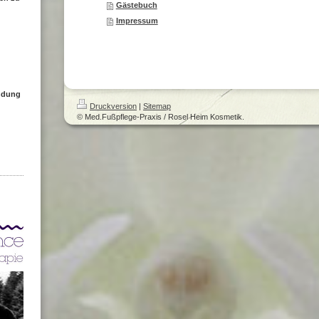
Gästebuch
Impressum
ndung
Druckversion
|
Sitemap
© Med.Fußpflege-Praxis / Rosel Heim Kosmetik.