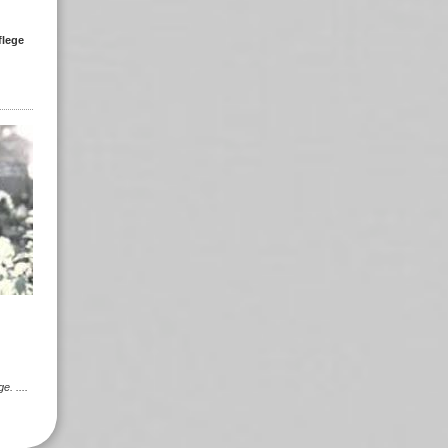
flege
e. ....