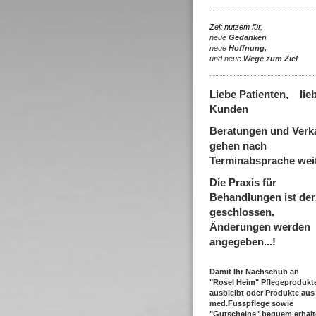
Zeit nutzem für,
neue
Gedanken
neue
Hoffnung,
und neue
Wege zum Ziel
.
Liebe Patienten, lie
Kunden
Beratungen und Verk
gehen nach
Terminabsprache weit
Die Praxis für
Behandlungen ist der
geschlossen.
Änderungen werden
angegeben...!
Damit Ihr Nachschub an
"Rosel Heim" Pflegeprodukte
ausbleibt oder Produkte aus
med.Fusspflege sowie
"Gutscheine" bequem erhalt