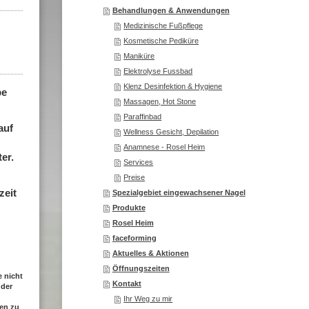
Behandlungen & Anwendungen
Medizinische Fußpflege
Kosmetische Pediküre
Maniküre
Elektrolyse Fussbad
Klenz Desinfektion & Hygiene
be
Massagen, Hot Stone
Paraffinbad
auf
Wellness Gesicht, Depilation
Anamnese - Rosel Heim
er.
Services
Preise
zeit
Spezialgebiet eingewachsener Nagel
Produkte
Rosel Heim
faceforming
Aktuelles & Aktionen
Öffnungszeiten
 nicht
Kontakt
 der
Ihr Weg zu mir
en zu