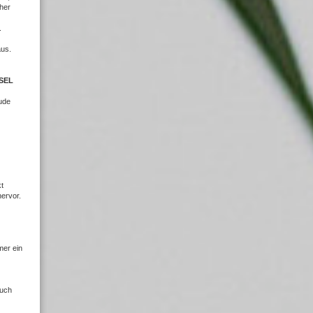
cher
.
aus.
SEL
ude
t
hervor.
mer ein
auch