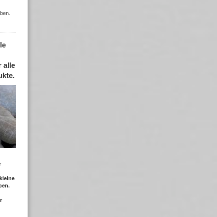
leben.
le
alle
kte.
r
kleine
ben.
r