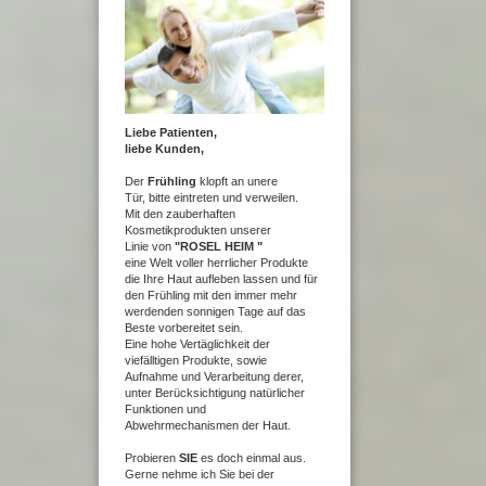
Liebe Patienten,
liebe Kunden,
Der
Frühling
klopft an unere
Tür,
bitte eintreten und verweilen.
Mit den zauberhaften
Kosmetikprodukten unserer
Linie von
"ROSEL HEIM "
eine Welt voller herrlicher Produkte
die Ihre Haut aufleben lassen und für
den Frühling mit den immer mehr
werdenden sonnigen Tage auf das
Beste vorbereitet sein.
Eine hohe Vertäglichkeit der
viefälltigen Produkte, sowie
Aufnahme und Verarbeitung derer,
unter Berücksichtigung natürlicher
Funktionen und
Abwehrmechanismen der Haut.
Probieren
SIE
es doch einmal aus.
Gerne nehme ich Sie bei der