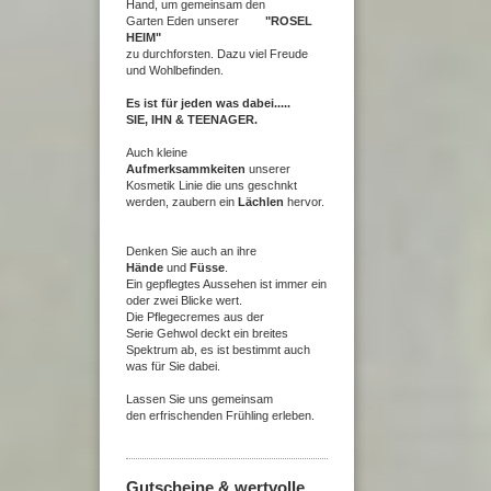
Hand,
um gemeinsam den
Garten
Eden unserer
"ROSEL
HEIM"
zu durchforsten.
Dazu viel Freude
und Wohlbefinden.
Es ist für jeden was dabei.....
SIE, IHN & TEENAGER.
Auch kleine
Aufmerksammkeiten
unserer
Kosmetik Linie die uns geschnkt
werden, zaubern
ein
Lächlen
hervor.
Denken Sie auch an ihre
Hände
und
Füs
se
.
Ein gepflegtes Aussehen ist immer ein
oder zwei Blicke wert.
Die Pflegecremes aus der
Serie Gehwol deckt ein breites
Spektrum ab, es ist bestimmt auch
was für Sie dabei.
Lassen Sie uns gemeinsam
den erfrischenden Frühling erleben.
Gutscheine & wertvolle