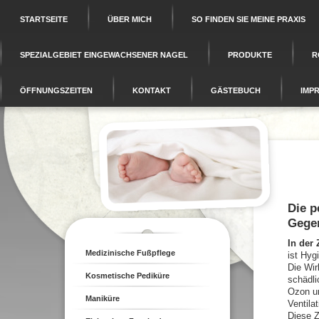
STARTSEITE
ÜBER MICH
SO FINDEN SIE MEINE PRAXIS
SPEZIALGEBIET EINGEWACHSENER NAGEL
PRODUKTE
R
ÖFFNUNGSZEITEN
KONTAKT
GÄSTEBUCH
IMP
Die p
Gegen
In der
Medizinische Fußpflege
ist Hyg
Die Wir
Kosmetische Pediküre
schädli
Ozon un
Maniküre
Ventila
Diese 