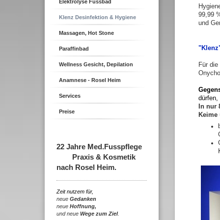
Elektrolyse Fussbad
Hygien
99,99 
Klenz Desinfektion & Hygiene
und Ger
Massagen, Hot Stone
"Klenz
Paraffinbad
Wellness Gesicht, Depilation
Für die
Onycho
Anamnese - Rosel Heim
Gegens
Services
dürfen,
I
n nur 
Preise
Keime
22 Jahre Med.Fusspflege
Praxis & Kosmetik
nach Rosel Heim.
Zeit nutzem für,
neue
Gedanken
neue
Hoffnung,
und neue
Wege zum Ziel
.